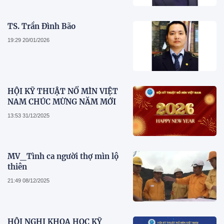
TS. Trần Đình Bão
19:29 20/01/2026
HỘI KỸ THUẬT NỔ MÌN VIỆT
NAM CHÚC MỪNG NĂM MỚI
13:53 31/12/2025
MV_Tình ca người thợ mìn lộ
thiên
21:49 08/12/2025
HỘI NGHỊ KHOA HỌC KỸ