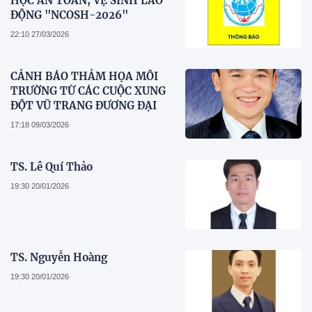
HỌC AN TOÀN, VỆ SINH LAO
ĐỘNG "NCOSH-2026"
22:10 27/03/2026
CẢNH BÁO THẢM HỌA MÔI
TRƯỜNG TỪ CÁC CUỘC XUNG
ĐỘT VŨ TRANG ĐƯƠNG ĐẠI
17:18 09/03/2026
TS. Lê Quí Thảo
19:30 20/01/2026
TS. Nguyễn Hoàng
19:30 20/01/2026