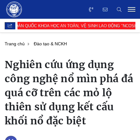
 TOÀN QUỐC KHOA HỌC AN TOÀN, VỆ SINH LAO ĐỘNG "NCOSH-2026"
Trang chủ
Đào tạo & NCKH
Nghiên cứu ứng dụng
công nghệ nổ mìn phá đá
quá cỡ trên các mỏ lộ
thiên sử dụng kết cấu
khối nổ đặc biệt